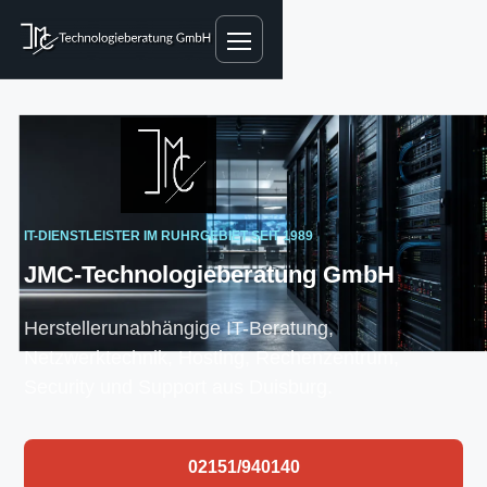
IT-DIENSTLEISTER IM RUHRGEBIET SEIT 1989
JMC-Technologieberatung GmbH
Herstellerunabhängige IT-Beratung,
Netzwerktechnik, Hosting, Rechenzentrum,
Security und Support aus Duisburg.
02151/940140