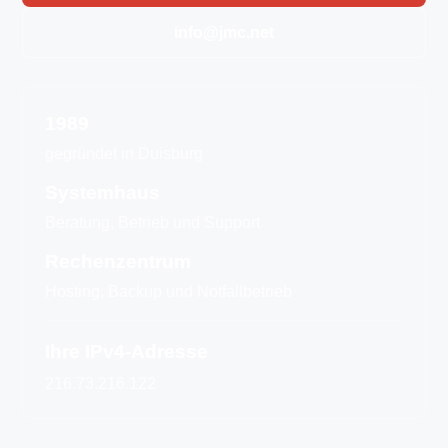
info@jmc.net
1989
gegründet in Duisburg
Systemhaus
Beratung, Betrieb und Support
Rechenzentrum
Hosting, Backup und Notfallbetrieb
Ihre IPv4-Adresse
216.73.216.122